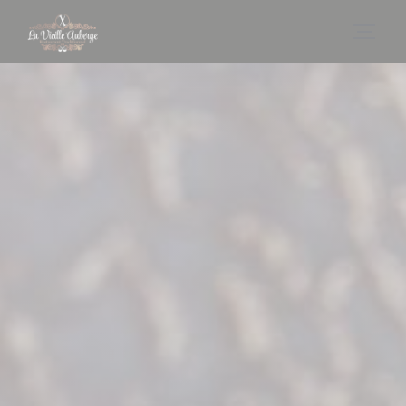
Πίνακας διαχείρισης "Μπισκότων" (Cookies)