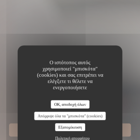
Ο ιστότοπος αυτός
χρησιμοποιεί "μπισκότα"
(cookies) και σας επιτρέπει να
ελέγξετε τι θέλετε να
ενεργοποιήσετε
•
IBOS
OK, αποδοχή όλων
La Vieille Auberge
Απόρριψε όλα τα "μπισκότα" (cookies)
Εξατομίκευση
ΚΆΝΤΕ ΚΡΆΤΗΣΗ ΤΡΑΠΕΖΙΟΎ
Πολιτική απορρήτου