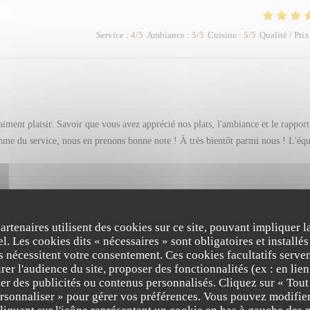
Service
:
4
/5
Ambiance
:
5
/5
Cuisine
:
5
/5
Qualité / Prix
iment plaisir. Savoir que vous avez apprécié nos plats, l'ambiance et le rapport
ythme du service, nous en prenons bonne note ! À très bientôt parmi nous ! L'éq
Service
:
5
/5
Ambiance
:
5
/5
Cuisine
:
5
/5
Qualité / Prix
partenaires utilisent des cookies sur ce site, pouvant impliquer 
l. Les cookies dits « nécessaires » sont obligatoires et installés
fs nécessitent votre consentement. Ces cookies facultatifs serven
er l'audience du site, proposer des fonctionnalités (ex : en lie
onnel. Nous nous sommes régalées des cocktails très bien exécuté aux plats déli
er des publicités ou contenus personnalisés. Cliquez sur « Tout
ersonnaliser » pour gérer vos préférences. Vous pouvez modifier
iquant sur l'icône représentant un cookie en bas à gauche des p