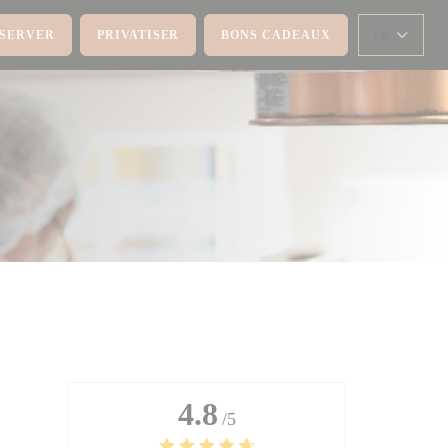
SERVER
PRIVATISER
BONS CADEAUX
FR
4.8
/5