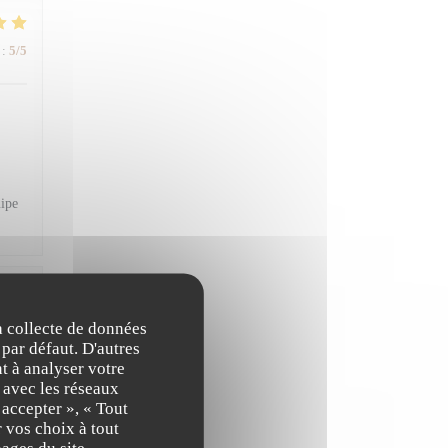
:
5
/5
uipe
:
5
/5
la collecte de données
 par défaut. D'autres
t à analyser votre
n avec les réseaux
cieux
 accepter », « Tout
 vos choix à tout
ages du site.