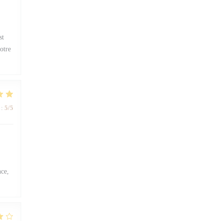
st
otre
:
5
/5
nce,