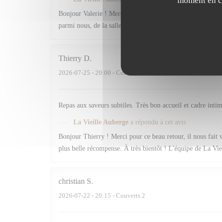
Bonjour Valerie ! Merci pour ces mots si généreux, ils n
parmi nous, de la salle à l'assiette, c'est notre plus belle
Thierry
D
2026-07-25
- 20:00 - Couverts 2
Repas aux saveurs subtiles. Très bon accueil et cadre inti
La Vieille Auberge
a répondu à cet avis
Bonjour Thierry ! Merci pour ce beau retour, il nous fait v
plus belle récompense. À très bientôt ! L'équipe de La Vie
christian
S
2026-07-22
- 20:15 - Couverts 2