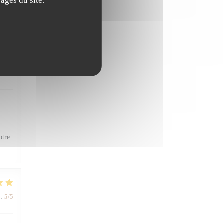
ent
:
4
/5
otre
:
5
/5