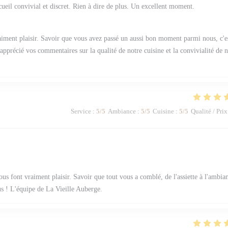
ccueil convivial et discret. Rien à dire de plus. Un excellent moment.
aiment plaisir. Savoir que vous avez passé un aussi bon moment parmi nous, c'e
pprécié vos commentaires sur la qualité de notre cuisine et la convivialité de n
Service
:
5
/5
Ambiance
:
5
/5
Cuisine
:
5
/5
Qualité / Prix
us font vraiment plaisir. Savoir que tout vous a comblé, de l'assiette à l'ambia
us ! L'équipe de La Vieille Auberge.