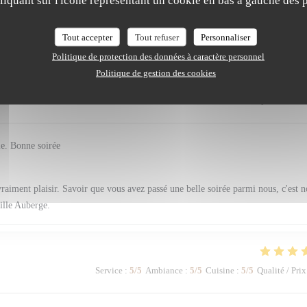
ous font vraiment chaud au cœur. Savoir que vous avez passé un aussi beau mom
 récompense. À très bientôt ! L'équipe de La Vieille Auberge.
Tout accepter
Tout refuser
Personnaliser
Politique de protection des données à caractère personnel
Politique de gestion des cookies
Service
:
5
/5
Ambiance
:
5
/5
Cuisine
:
5
/5
Qualité / Prix
me. Bonne soirée
raiment plaisir. Savoir que vous avez passé une belle soirée parmi nous, c'est n
ille Auberge.
Service
:
5
/5
Ambiance
:
5
/5
Cuisine
:
5
/5
Qualité / Prix