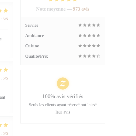
Note moyenne —
973 avis
:
5
/5
Service
Ambiance
e
Cuisine
Qualité/Prix
:
5
/5
100% avis vérifiés
sant
Seuls les clients ayant réservé ont laissé
leur avis
:
5
/5