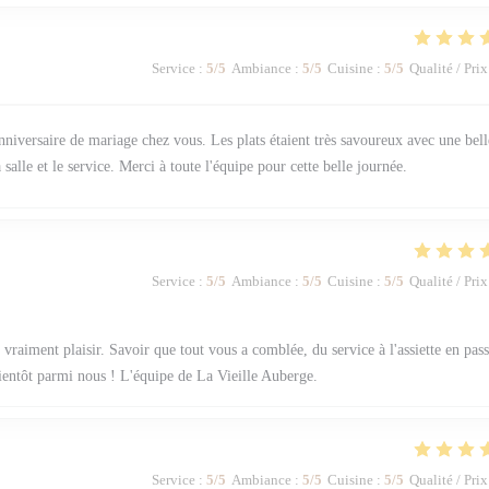
Service
:
5
/5
Ambiance
:
5
/5
Cuisine
:
5
/5
Qualité / Prix
nniversaire de mariage chez vous. Les plats étaient très savoureux avec une bell
a salle et le service. Merci à toute l'équipe pour cette belle journée.
Service
:
5
/5
Ambiance
:
5
/5
Cuisine
:
5
/5
Qualité / Prix
vraiment plaisir. Savoir que tout vous a comblée, du service à l'assiette en pas
bientôt parmi nous ! L'équipe de La Vieille Auberge.
Service
:
5
/5
Ambiance
:
5
/5
Cuisine
:
5
/5
Qualité / Prix