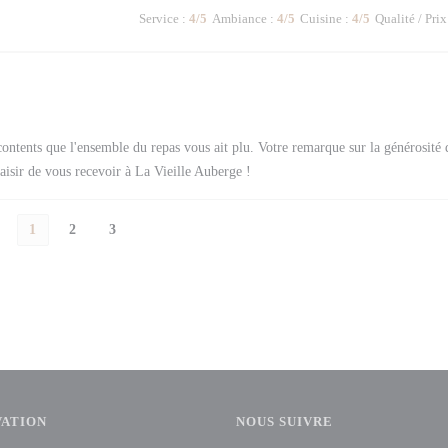
Service
:
4
/5
Ambiance
:
4
/5
Cuisine
:
4
/5
Qualité / Prix
ntents que l'ensemble du repas vous ait plu. Votre remarque sur la générosité 
laisir de vous recevoir à La Vieille Auberge !
1
2
3
VATION
NOUS SUIVRE