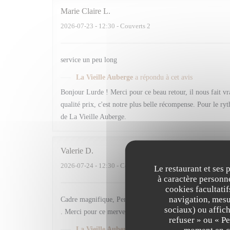
Marie Claire
L
2026-07-23
- 12:30 - Couverts 2
service un peu long
La Vieille Auberge
a répondu à cet avis
Bonjour Lurde ! Merci pour ce beau retour, il nous fait vra
qualité prix, c'est notre plus belle récompense. Pour le r
de La Vieille Auberge.
Valerie
D
2026-07-24
- 12:30 - Couverts 2
Le restaurant et ses 
à caractère personne
cookies facultati
navigation, mesur
Cadre magnifique, Personnel très agréable et très professi
sociaux) ou affich
. Merci pour ce merveilleux moment 😊
refuser » ou « P
moment en cl
La Vieille Auberge
a répondu à cet avis