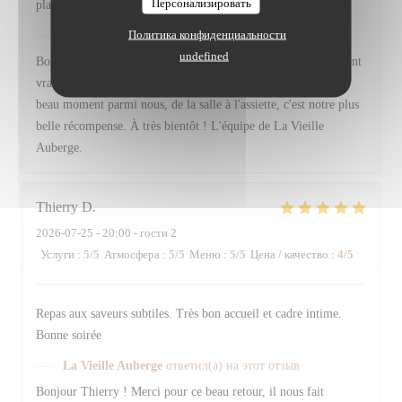
Персонализировать
plats délicieux . Merci pour ce merveilleux moment 😊
Политика конфиденциальности
La Vieille Auberge
ответил(а) на этот отзыв
undefined
Bonjour Valerie ! Merci pour ces mots si généreux, ils nous font
vraiment chaud au cœur. Savoir que vous avez passé un aussi
beau moment parmi nous, de la salle à l'assiette, c'est notre plus
belle récompense. À très bientôt ! L'équipe de La Vieille
Auberge.
Thierry
D
2026-07-25
- 20:00 - гости 2
Услуги
:
5
/5
Атмосфера
:
5
/5
Меню
:
5
/5
Цена / качество
:
4
/5
Repas aux saveurs subtiles. Très bon accueil et cadre intime.
Bonne soirée
La Vieille Auberge
ответил(а) на этот отзыв
Bonjour Thierry ! Merci pour ce beau retour, il nous fait