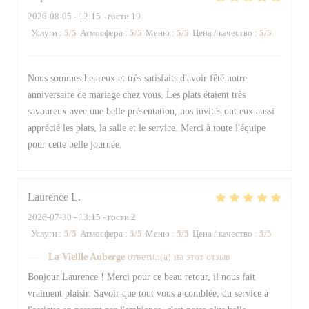
2026-08-05
- 12:15 - гости 19
Услуги
:
5
/5
Атмосфера
:
5
/5
Меню
:
5
/5
Цена / качество
:
5
/5
Nous sommes heureux et très satisfaits d'avoir fêté notre
anniversaire de mariage chez vous. Les plats étaient très
savoureux avec une belle présentation, nos invités ont eux aussi
apprécié les plats, la salle et le service. Merci à toute l'équipe
pour cette belle journée.
Laurence
L
2026-07-30
- 13:15 - гости 2
Услуги
:
5
/5
Атмосфера
:
5
/5
Меню
:
5
/5
Цена / качество
:
5
/5
La Vieille Auberge
ответил(а) на этот отзыв
Bonjour Laurence ! Merci pour ce beau retour, il nous fait
vraiment plaisir. Savoir que tout vous a comblée, du service à