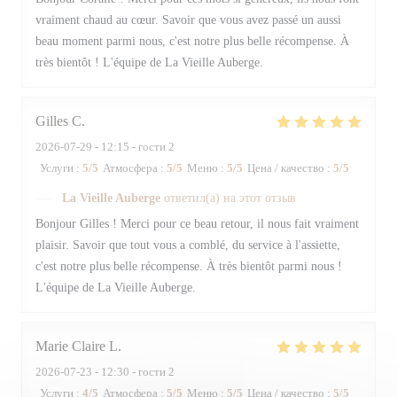
vraiment chaud au cœur. Savoir que vous avez passé un aussi
beau moment parmi nous, c'est notre plus belle récompense. À
très bientôt ! L'équipe de La Vieille Auberge.
Gilles
C
2026-07-29
- 12:15 - гости 2
Услуги
:
5
/5
Атмосфера
:
5
/5
Меню
:
5
/5
Цена / качество
:
5
/5
La Vieille Auberge
ответил(а) на этот отзыв
Bonjour Gilles ! Merci pour ce beau retour, il nous fait vraiment
plaisir. Savoir que tout vous a comblé, du service à l'assiette,
c'est notre plus belle récompense. À très bientôt parmi nous !
L'équipe de La Vieille Auberge.
Marie Claire
L
2026-07-23
- 12:30 - гости 2
Услуги
:
4
/5
Атмосфера
:
5
/5
Меню
:
5
/5
Цена / качество
:
5
/5