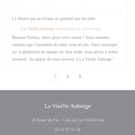
Le dessert pas au niveau en quantité que les plats
La Vieille Auberge
ответил(а) на этот отзыв
Bonjour Nadine, merci pour votre retour ! Nous sommes
contents que l'ensemble du repas vous ait plu. Votre remarque
sur la générosité du dessert est bien notée, nous allons y prêter
attention. Au plaisir de vous recevoir à La Vieille Auberge !
1
2
3
La Vieille Auberge
((открывается в 
51 Route de Pau - Côte de Ger 65420 Ibos
05 62 31 51 54