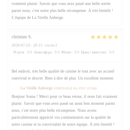
vraiment plaisir. Savoir que vous avez passé une belle soirée
parmi nous, c'est notre plus belle récompense. À très bientôt !
L'équipe de La Vieille Auberge.
christian
S
2026-07-22
- 20:15 - гости 2
Услуги
:
5
/5
Атмосфера
:
5
/5
Меню
:
5
/5
Цена / качество
:
5
/5
Bel endroit, très belle qualité de cuisine le tout avec un accueil
convivial et discret. Rien à dire de plus. Un excellent moment.
La Vieille Auberge
ответил(а) на этот отзыв
Bonjour Soma ! Merci pour ce beau retour, il nous fait vraiment
plaisir. Savoir que vous avez passé un aussi bon moment parmi
nous, c'est notre plus belle récompense. Nous avons
particulièrement apprécié vos commentaires sur la qualité de
notre cuisine et la convivialité de notre équipe. À très bientôt !