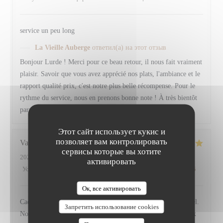
service un peu long
La Vieille Auberge
ответил(а) на этот отзыв
Bonjour Lurde ! Merci pour ce beau retour, il nous fait vraiment
plaisir. Savoir que vous avez apprécié nos plats, l'ambiance et le
rapport qualité prix, c'est notre plus belle récompense. Pour le
rythme du service, nous en prenons bonne note ! À très bientôt
parmi nous ! L'équipe de La Vieille Auberge.
Этот сайт использует кукис и
позволяет вам контролировать
Valerie
D
сервисы которые вы хотите
2026-07-24
- 12:30 - гости 2
активировать
Услуги
:
5
/5
Атмосфера
:
5
/5
Меню
:
5
/5
Цена / качество
:
5
/5
Ок, все активировать
Cadre magnifique, Personnel très agréable et très professionnel.
Запретить использование cookies
Nous nous sommes régalées des cocktails très bien exécuté aux