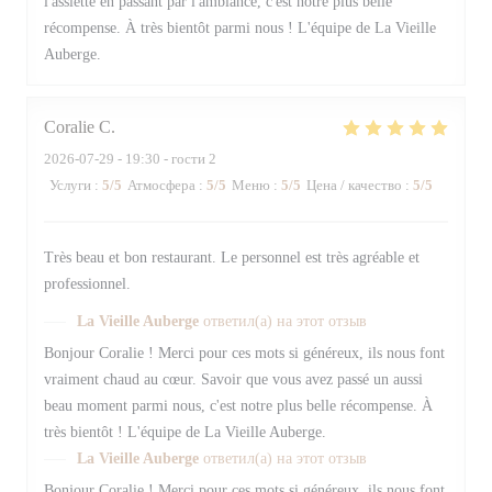
l'assiette en passant par l'ambiance, c'est notre plus belle
récompense. À très bientôt parmi nous ! L'équipe de La Vieille
Auberge.
Coralie
C
2026-07-29
- 19:30 - гости 2
Услуги
:
5
/5
Атмосфера
:
5
/5
Меню
:
5
/5
Цена / качество
:
5
/5
Très beau et bon restaurant. Le personnel est très agréable et
professionnel.
La Vieille Auberge
ответил(а) на этот отзыв
Bonjour Coralie ! Merci pour ces mots si généreux, ils nous font
vraiment chaud au cœur. Savoir que vous avez passé un aussi
beau moment parmi nous, c'est notre plus belle récompense. À
très bientôt ! L'équipe de La Vieille Auberge.
La Vieille Auberge
ответил(а) на этот отзыв
Bonjour Coralie ! Merci pour ces mots si généreux, ils nous font