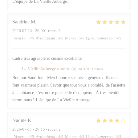
L'équipe de La Vieille Auberge.
Sandrine
M
2026-07-24
- 20:00 - гости 3
Услуги
:
5
/5
Атмосфера
:
5
/5
Меню
:
5
/5
Цена / качество
:
5
/5
Cadre très agréable et cuisine excellente
La Vieille Auberge
ответил(а) на этот отзыв
Bonjour Sandrine ! Merci pour ces mots si généreux, ils nous
font vraiment plaisir. Savoir que tout vous a comblé, de l'assiette
à l'ambiance, c'est notre plus belle récompense. À très bientôt
parmi nous ! L'équipe de La Vieille Auberge.
Nadine
P
2026-07-11
- 20:15 - гости 2
Услуги
:
4
/5
Атмосфера
:
4
/5
Меню
:
4
/5
Цена / качество
:
3
/5