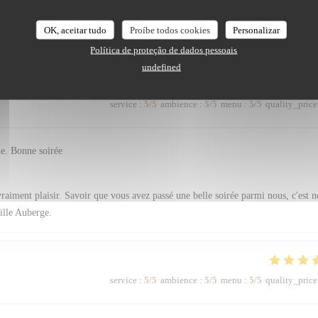
ous font vraiment chaud au cœur. Savoir que vous avez passé un aussi beau mom
OK, aceitar tudo
Proíbe todos cookies
Personalizar
 récompense. À très bientôt ! L'équipe de La Vieille Auberge.
Política de proteção de dados pessoais
undefined
service
:
5
/5
ambience
:
5
/5
menu
:
5
/5
quality_price
me. Bonne soirée
raiment plaisir. Savoir que vous avez passé une belle soirée parmi nous, c'est n
ille Auberge.
service
:
5
/5
ambience
:
5
/5
menu
:
5
/5
quality_price