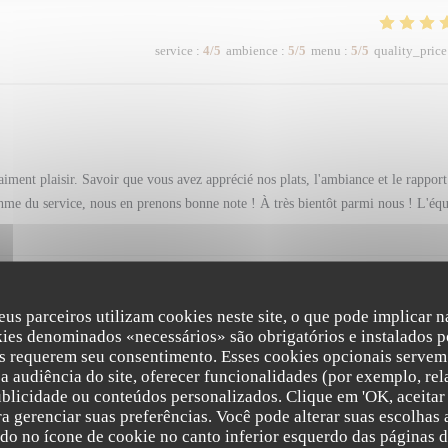
service
:
4
/5
ambience
:
5
/5
menu
:
5
/5
quality_price
iment plaisir. Savoir que vous avez apprécié nos plats, l'ambiance et le rapport
ythme du service, nous en prenons bonne note ! À très bientôt parmi nous ! L'éq
eus parceiros utilizam cookies neste site, o que pode implicar 
service
:
5
/5
ambience
:
5
/5
menu
:
5
/5
quality_price
kies denominados «necessários» são obrigatórios e instalados p
s requerem seu consentimento. Esses cookies opcionais servem 
a audiência do site, oferecer funcionalidades (por exemplo, rel
onnel. Nous nous sommes régalées des cocktails très bien exécuté aux plats déli
ublicidade ou conteúdos personalizados. Clique em 'OK, aceitar 
ara gerenciar suas preferências. Você pode alterar suas escolha
ndo no ícone de cookie no canto inferior esquerdo das páginas do