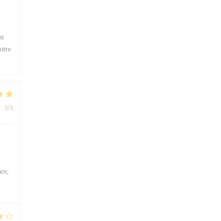
st
otre
:
5
/5
nce,