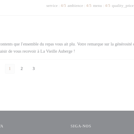
service
:
4
/5
ambience
:
4
/5
menu
:
4
/5
quality_price
ntents que l'ensemble du repas vous ait plu. Votre remarque sur la générosité 
laisir de vous recevoir à La Vieille Auberge !
1
2
3
VA
SIGA-NOS