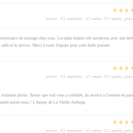
service
:
5
/5
ambience
:
5
/5
menu
:
5
/5
quality_price
nniversaire de mariage chez vous. Les plats étaient très savoureux avec une bell
a salle et le service. Merci à toute l'équipe pour cette belle journée.
service
:
5
/5
ambience
:
5
/5
menu
:
5
/5
quality_price
vraiment plaisir. Savoir que tout vous a comblée, du service à l'assiette en pas
bientôt parmi nous ! L'équipe de La Vieille Auberge.
service
:
5
/5
ambience
:
5
/5
menu
:
5
/5
quality_price