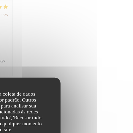
:
5
/5
uipe
na coleta de dados
:
5
/5
or padrão. Outros
para analisar sua
acionadas às redes
cieux
tudo', 'Recusar tudo'
s a qualquer momento
 site.