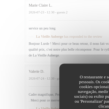
Marie Claire
L
2026-07-23
- 12:30 - guests 2
service un peu long
La Vieille Auberge
has responded to the review
Bonjour Lurde ! Merci pour ce beau retour, il nous fait vra
qualité prix, c'est notre plus belle récompense. Pour le r
de La Vieille Auberge.
Valerie
D
O restaurante e s
2026-07-24
- 12:30 - guests 2
pessoais. Os coo
cookies opcionai
navegação, medir 
Cadre magnifique, Personnel très agréable et très professi
sociais) ou exibir p
. Merci pour ce merveilleux moment 😊
ou 'Personalizar' p
clica
La Vieille Auberge
has responded to the review