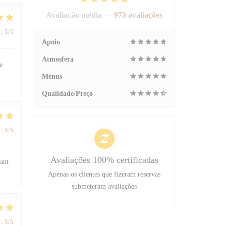
Avaliação média —
973 avaliações
:
5
/5
Apoio
Atmosfera
e
Menus
Qualidade/Preço
:
5
/5
Avaliações 100% certificadas
sant
Apenas os clientes que fizeram reservas
submeteram avaliações
:
5
/5