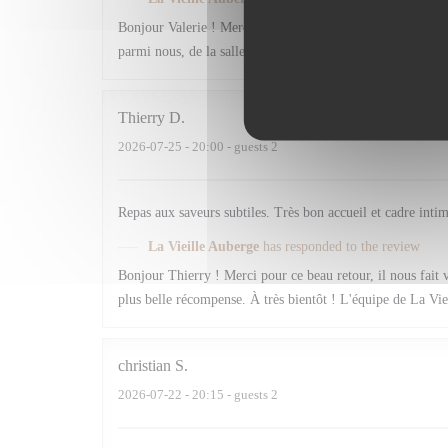
Bonjour Valerie ! Merci pour ces mots si généreux, ils n
parmi nous, de la salle à l'assiette, c'est notre plus belle
Thierry
D
2026-07-25
- 20:00 - guests 2
Repas aux saveurs subtiles. Très bon accueil et cadre inti
La Vieille Auberge
has responded to the review
Bonjour Thierry ! Merci pour ce beau retour, il nous fait v
plus belle récompense. À très bientôt ! L'équipe de La Vie
christian
S
2026-07-22
- 20:15 - guests 2