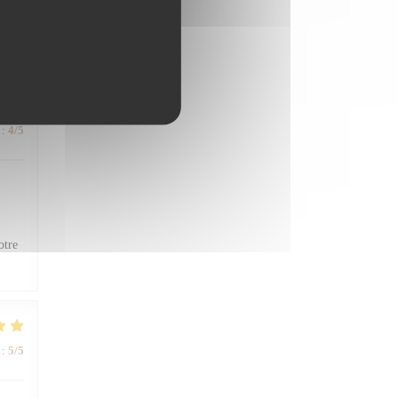
ent
:
4
/5
otre
:
5
/5