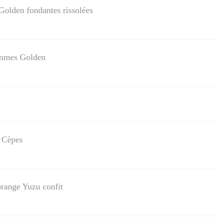
olden fondantes rissolées
ommes Golden
x Cèpes
'orange Yuzu confit