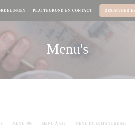
ORDELINGEN
PLATTEGROND EN CONTACT
RESERVEER E
Menu's
6€
MENU 49€
MENU À 62€
MENU DU DIMANCHE 62€