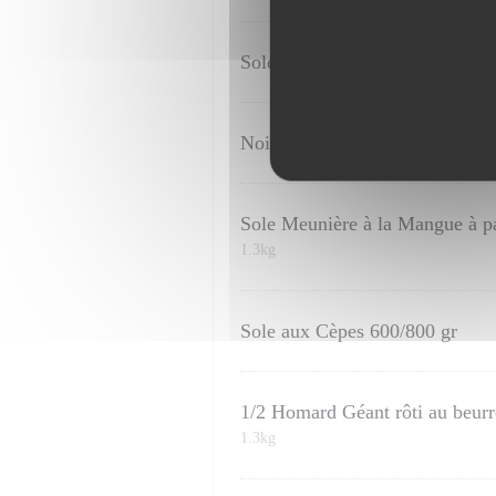
Sole Meunière 600/800 gr
Noix de Saint Jacques poêlées a
Sole Meunière à la Mangue à pa
1.3kg
Sole aux Cèpes 600/800 gr
1/2 Homard Géant rôti au beurr
1.3kg