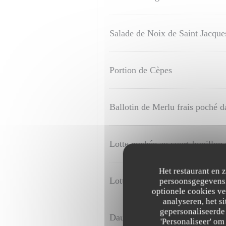
Salade de Noix de Saint Jacques
Portion de Cèpes
Ballotin de Merlu frais poché 
Lotte pochée au court-bouillon
Het restaurant en 
Lotte pochée au court-bouillon
persoonsgegevens. 
optionele cookies v
analyseren, het si
gepersonaliseerde 
Daurade Royale rôtie et son co
'Personaliseer' o