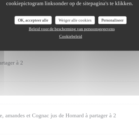
cookiepictogram linksonder op de sitepagina's te klikken.
OK, accepteer alle
Weiger alle cookies
Personaliseer
Beleid voor de bescherming van persoonsgegevens
Cookiebeleid
ux Cèpes sautés persillés
rtager à 2
e, amandes et Cognac jus de Homard à partager à 2