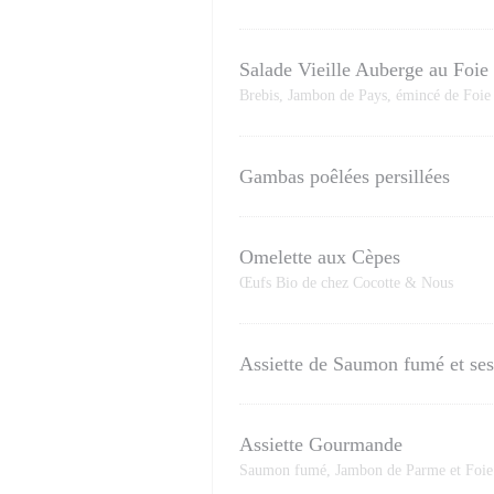
Salade Vieille Auberge au Foie
Brebis, Jambon de Pays, émincé de Foie
Gambas poêlées persillées
Omelette aux Cèpes
Œufs Bio de chez Cocotte & Nous
Assiette de Saumon fumé et ses
Assiette Gourmande
Saumon fumé, Jambon de Parme et Foie