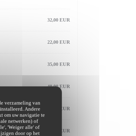
32,00 EUR
22,00 EUR
35,00 EUR
40,00 EUR
 de verzameling van
40,00 EUR
ïnstalleerd. Andere
t om uw navigatie te
ciale netwerken) of
', 'Weiger alle' of
35,00 EUR
jzigen door op het