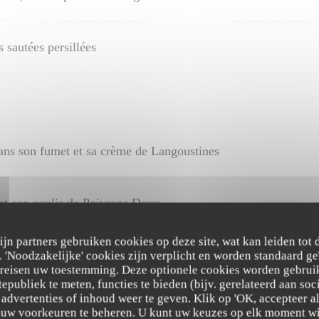
 sautées persillées
dans son fumet et sa crème de Langoustines
 et son coulis de Poivrons Doux
zijn partners gebruiken cookies op deze site, wat kan leiden tot
 et son fumet de Homard
'Noodzakelijke' cookies zijn verplicht en worden standaard ge
ereisen uw toestemming. Deze optionele cookies worden gebruik
tepubliek te meten, functies te bieden (bijv. gerelateerd aan so
advertenties of inhoud weer te geven. Klik op 'OK, accepteer alle
ulis de Poivrons Doux
m uw voorkeuren te beheren. U kunt uw keuzes op elk moment wi