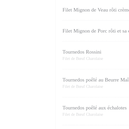
Filet Mignon de Veau rôti crèm
Filet Mignon de Porc rôti et s
Tournedos Rossini
Filet de Bœuf Charolaise
Tournedos poêlé au Beurre Maît
Filet de Bœuf Charolaise
Tournedos poêlé aux échalotes
Filet de Bœuf Charolaise