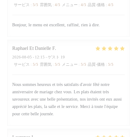
サービス
:
5
/5
雰囲気
:
4
/5
メニュー
:
4
/5
品質-価格
:
4
/5
Bonjour, le menu est excellent, raffiné, rien à dire.
Raphael Et Danielle
F
2026-08-05
- 12:15 - ゲスト 19
サービス
:
5
/5
雰囲気
:
5
/5
メニュー
:
5
/5
品質-価格
:
5
/5
Nous sommes heureux et très satisfaits d'avoir fêté notre
anniversaire de mariage chez vous. Les plats étaient très
savoureux avec une belle présentation, nos invités ont eux aussi
apprécié les plats, la salle et le service. Merci à toute l'équipe
pour cette belle journée.