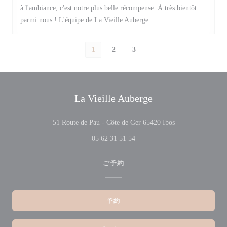
à l'ambiance, c'est notre plus belle récompense. À très bientôt
parmi nous ! L'équipe de La Vieille Auberge.
1
2
3
La Vieille Auberge
((新しいウィン
51 Route de Pau - Côte de Ger 65420 Ibos
05 62 31 51 54
ご予約
予約