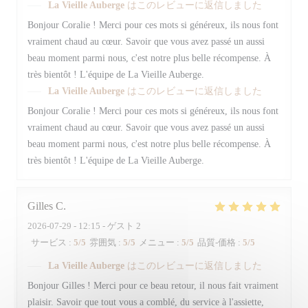
La Vieille Auberge
はこのレビューに返信しました
Bonjour Coralie ! Merci pour ces mots si généreux, ils nous font
vraiment chaud au cœur. Savoir que vous avez passé un aussi
beau moment parmi nous, c'est notre plus belle récompense. À
très bientôt ! L'équipe de La Vieille Auberge.
La Vieille Auberge
はこのレビューに返信しました
Bonjour Coralie ! Merci pour ces mots si généreux, ils nous font
vraiment chaud au cœur. Savoir que vous avez passé un aussi
beau moment parmi nous, c'est notre plus belle récompense. À
très bientôt ! L'équipe de La Vieille Auberge.
Gilles
C
2026-07-29
- 12:15 - ゲスト 2
サービス
:
5
/5
雰囲気
:
5
/5
メニュー
:
5
/5
品質-価格
:
5
/5
La Vieille Auberge
はこのレビューに返信しました
Bonjour Gilles ! Merci pour ce beau retour, il nous fait vraiment
plaisir. Savoir que tout vous a comblé, du service à l'assiette,