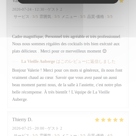
Valerie
D
2026-07-24
- 12:30 - ゲスト 2
サービス
:
5
/5
雰囲気
:
5
/5
メニュー
:
5
/5
品質-価格
:
5
/5
Cadre magnifique, Personnel très agréable et très professionnel.
Nous nous sommes régalées des cocktails très bien exécuté aux
plats délicieux . Merci pour ce merveilleux moment 😊
La Vieille Auberge
はこのレビューに返信しました
Bonjour Valerie ! Merci pour ces mots si généreux, ils nous font
vraiment chaud au cœur. Savoir que vous avez passé un aussi
beau moment parmi nous, de la salle à l'assiette, c'est notre plus
belle récompense. À très bientôt ! L'équipe de La Vieille
Auberge.
Thierry
D
2026-07-25
- 20:00 - ゲスト 2
サービス
:
5
/5
雰囲気
:
5
/5
メニュー
:
5
/5
品質-価格
:
4
/5