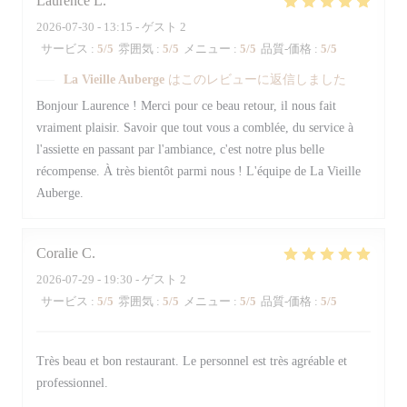
Laurence
L
2026-07-30
- 13:15 - ゲスト 2
サービス
:
5
/5
雰囲気
:
5
/5
メニュー
:
5
/5
品質-価格
:
5
/5
La Vieille Auberge
はこのレビューに返信しました
Bonjour Laurence ! Merci pour ce beau retour, il nous fait
vraiment plaisir. Savoir que tout vous a comblée, du service à
l'assiette en passant par l'ambiance, c'est notre plus belle
récompense. À très bientôt parmi nous ! L'équipe de La Vieille
Auberge.
Coralie
C
2026-07-29
- 19:30 - ゲスト 2
サービス
:
5
/5
雰囲気
:
5
/5
メニュー
:
5
/5
品質-価格
:
5
/5
Très beau et bon restaurant. Le personnel est très agréable et
professionnel.