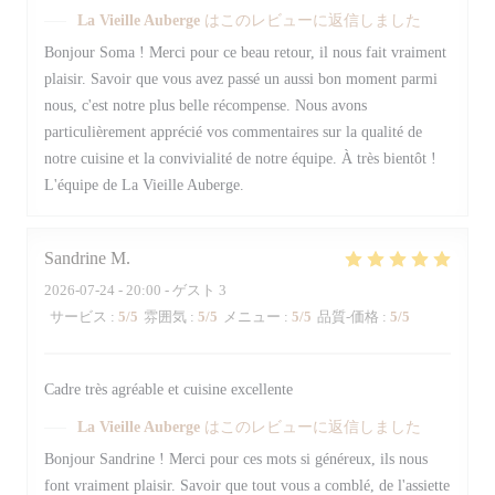
La Vieille Auberge
はこのレビューに返信しました
Bonjour Soma ! Merci pour ce beau retour, il nous fait vraiment
plaisir. Savoir que vous avez passé un aussi bon moment parmi
nous, c'est notre plus belle récompense. Nous avons
particulièrement apprécié vos commentaires sur la qualité de
notre cuisine et la convivialité de notre équipe. À très bientôt !
L'équipe de La Vieille Auberge.
Sandrine
M
2026-07-24
- 20:00 - ゲスト 3
サービス
:
5
/5
雰囲気
:
5
/5
メニュー
:
5
/5
品質-価格
:
5
/5
Cadre très agréable et cuisine excellente
La Vieille Auberge
はこのレビューに返信しました
Bonjour Sandrine ! Merci pour ces mots si généreux, ils nous
font vraiment plaisir. Savoir que tout vous a comblé, de l'assiette