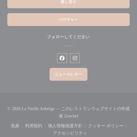
貸し切り
バウチャー
フォローしてください
Facebook ((新しいウィンドウで開
Instagram ((新しいウィン
ニュースレター
© 2026 La Vieille Auberge — このレストランウェブサイトの作成
((新しいウィンドウで開きます)
者
Zenchef
免責
利用規約
個人情報保護方針
クッキー ポリシー
((新しいウィンドウで開きます))
((新しいウィンドウで開きます))
((新しいウィンドウで開きます))
((新しいウィ
アクセシビリティ
((新しいウィンドウで開きます))