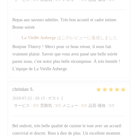
Repas aux saveurs subtiles. Très bon accueil et cadre intime.
Bonne soirée
La Vieille Auberge
はこのレビューに返信しました
Bonjour Thierry ! Merci pour ce beau retour, il nous fait
vraiment plaisir. Savoir que vous avez passé une belle soirée
parmi nous, c'est notre plus belle récompense. À très bientôt !
L'équipe de La Vieille Auberge.
christian
S
2026-07-22
- 20:15 - ゲスト 2
サービス
:
5
/5
雰囲気
:
5
/5
メニュー
:
5
/5
品質-価格
:
5
/5
Bel endroit, très belle qualité de cuisine le tout avec un accueil
convivial et discret. Rien à dire de plus. Un excellent moment.