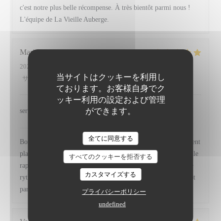
c'est notre plus belle récompense. À très bientôt parmi nous !
L'équipe de La Vieille Auberge.
Marie Claire
L
2026-07-23
- 12:30 - ゲスト 2
当サイトはクッキーを利用し
サービス
:
4
/5
雰囲気
:
5
/5
メニュー
:
5
/5
品質-価格
:
5
/5
ております。お客様自身でク
ッキー利用の設定および管理
ができます。
service un peu long
La Vieille Auberge
はこのレビューに返信しました
全てに同意する
Bonjour Lurde ! Merci pour ce beau retour, il nous fait vraiment
plaisir. Savoir que vous avez apprécié nos plats, l'ambiance et le
すべてのクッキーを拒否する
rapport qualité prix, c'est notre plus belle récompense. Pour le
カスタマイズする
rythme du service, nous en prenons bonne note ! À très bientôt
parmi nous ! L'équipe de La Vieille Auberge.
プライバシーポリシー
undefined