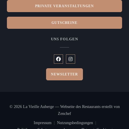
PRIVATE VERANSTALTUNGEN
GUTSCHEINE
UNS FOLGEN
Facebook ((öffnet ein neues Fenster))
Instagram ((öffnet ein neues Fen
NEWSLETTER
© 2026 La Vieille Auberge — Webseite des Restaurants erstellt von
((öffnet ein neues Fenster))
Zenchef
Impressum
Nutzungsbedingungen
((öffnet ein neues Fenster))
((öffnet ein neues Fenster))